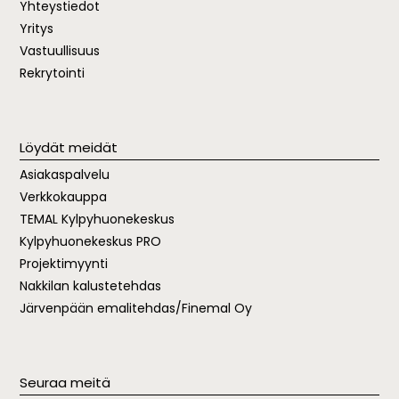
Yhteystiedot
Yritys
Vastuullisuus
Rekrytointi
Löydät meidät
Asiakaspalvelu
Verkkokauppa
TEMAL
Kylpyhuonekeskus
Kylpyhuonekeskus PRO
Projektimyynti
Nakkilan kalustetehdas
Järvenpään emalitehdas/Finemal Oy
Seuraa meitä