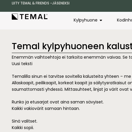
LIITY TEMAL & FRIENDS -JÄSENEKSI
Kylpyhuone
Kodinh
Temal kylpyhuoneen kalus
Enemmän vaihtoehtoja ei tarkoita enemmän vaivaa. Se 
Uusi teksti
Temalilla sinun ei tarvitse sovitella kalusteita yhteen – 
Allaskaapit, peilikaapit, korkeat kaapit ja säilytysratkaisu
saumattomasti yhdessä. Mittasuhteet, linjat ja värit ovat v
Runko ja etusarjat ovat aina saman sävyiset.
Kaikki vakiovärit samaan hintaan.
Sinä valitset.
Kaikki sopii.