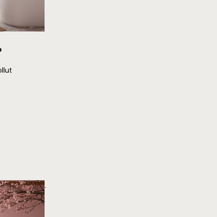
o
llut
.