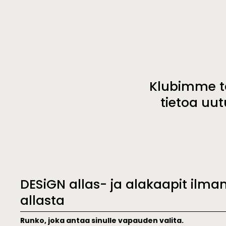
Klubimme ta
tietoa uut
DESiGN allas- ja alakaapit ilma
allasta
Runko, joka antaa sinulle vapauden valita.