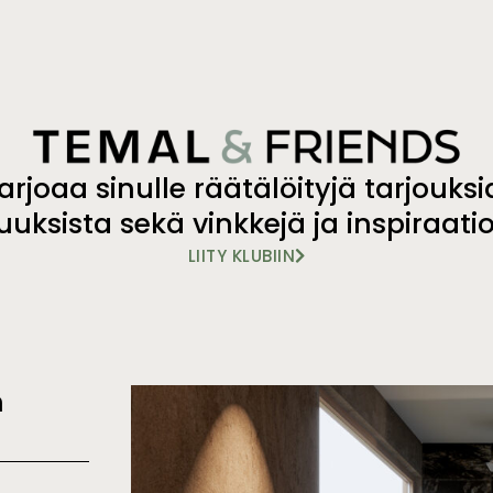
rjoaa sinulle räätälöityjä tarjouksi
uuksista sekä vinkkejä ja inspiraati
LIITY KLUBIIN
n