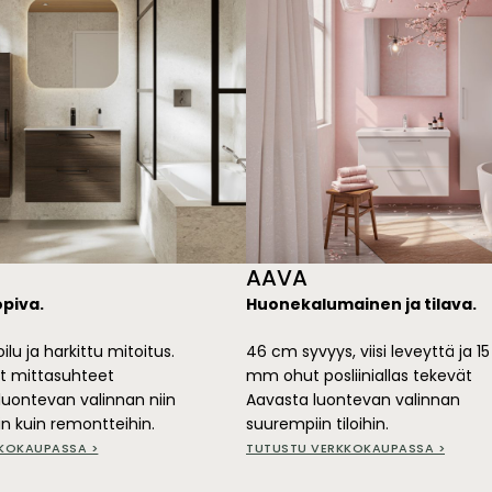
AAVA
piva.
Huonekalumainen ja tilava.
lu ja harkittu mitoitus.
46 cm syvyys, viisi leveyttä ja 15
t mittasuhteet
mm ohut posliiniallas tekevät
 luontevan valinnan niin
Aavasta luontevan valinnan
in kuin remontteihin.
suurempiin tiloihin.
KOKAUPASSA >
TUTUSTU VERKKOKAUPASSA >