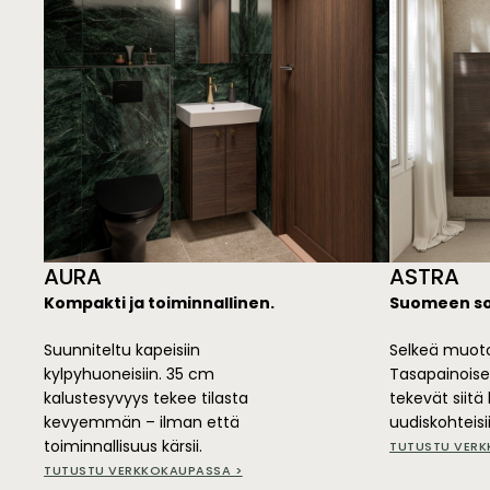
AURA
ASTRA
Kompakti ja toiminnallinen.
Suomeen so
Suunniteltu kapeisiin
Selkeä muotoi
kylpyhuoneisiin. 35 cm
Tasapainoise
kalustesyvyys tekee tilasta
tekevät siitä
kevyemmän – ilman että
uudiskohteisi
toiminnallisuus kärsii.
TUTUSTU VERK
TUTUSTU VERKKOKAUPASSA >