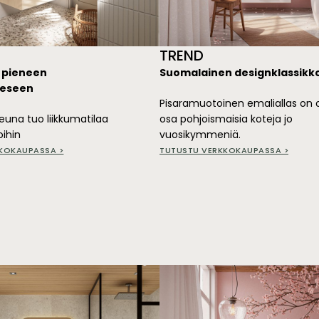
TREND
 pieneen
Suomalainen designklassikk
eeseen
Pisaramuotoinen emaliallas on o
reuna tuo liikkumatilaa
osa pohjoismaisia koteja jo
oihin
vuosikymmeniä.
KOKAUPASSA >
TUTUSTU VERKKOKAUPASSA >