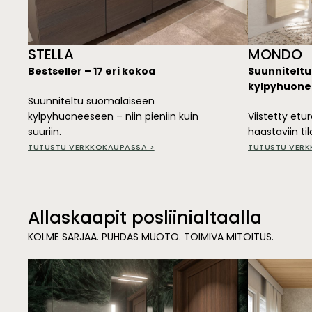
STELLA
MONDO
Bestseller – 17 eri kokoa
Suunniteltu
kylpyhuon
Suunniteltu suomalaiseen
kylpyhuoneeseen – niin pieniin kuin
Viistetty etu
suuriin.
haastaviin til
TUTUSTU VERKKOKAUPASSA >
TUTUSTU VERK
Allaskaapit posliinialtaalla
KOLME SARJAA. PUHDAS MUOTO. TOIMIVA MITOITUS.