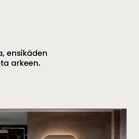
a, ensikäden
ota arkeen.