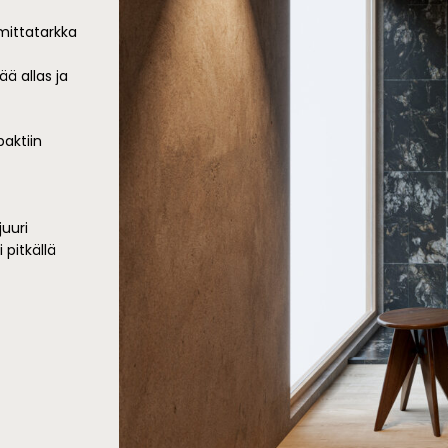
 mittatarkka
ää allas ja
aktiin
juuri
 pitkällä