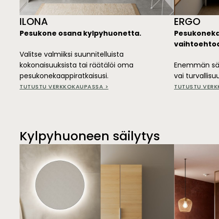
ILONA
ERGO
Pesukone osana kylpyhuonetta.
Pesukonekaa
vaihtoehto
Valitse valmiiksi suunnitelluista
kokonaisuuksista tai räätälöi oma
Enemmän säi
pesukonekaappiratkaisusi.
vai turvallis
TUTUSTU VERKKOKAUPASSA >
TUTUSTU VERK
Kylpyhuoneen säilytys