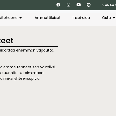
VARAA 
oitohuone
Ammattilaiset
Inspiroidu
Osta
teet
tarkoittaa enemmän vapautta.
me olemme tehneet sen valmiiksi.
t on suunniteltu toimimaan
almiiksi yhteensopivia.