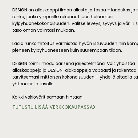
DESiGN on allaskaappi ilman allasta ja tasoa – laadukas ja
runko, jonka ympärille rakennat juuri haluamasi
kylpyhuonekokonaisuuden. Valitse leveys, syvyys ja väri. Lis
taso oman valintasi mukaan.
Laaja runkomitoitus varmistaa hyvän istuvuuden niin komp
pieneen kylpyhuoneeseen kuin suurempaan tilaan.
DESiGN toimii modulaarisena järjestelmänä. Voit yhdistää
allaskaappeja ja DESiGN-alakaappeja vapaasti ja rakentaa 
tarvitsemasi mittaisen kokonaisuuden – yhdellä altaalla tai
yhtenäisellä tasolla.
Kaikki vakiovärit samaan hintaan
TUTUSTU LISÄÄ VERKKOKAUPASSA