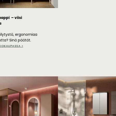
ppi – viisi
a
lytystä, ergonomiaa
uutta? Sinä päätät.
KOKAUPASSA >