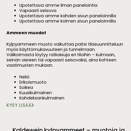
Upotettava amme ilman panelointia
Vapaasti seisova
Upotettava amme kahden sivun paneloinnilla
Upotettava amme kolmen sivun paneloinnilla
Ammeen muodot
Kylpyammeen muoto vaikuttaa paitsi tilasuunnitteluun
myös käyttömukavuuteen ja tunnelmaan.
Valikoimasta löytyy ratkaisuja eri tiloihin – kulmaan,
seinän viereen tai vapaasti seisovaksi, aina kohteen
vaatimusten mukaan.
Neliö
Erikoismuoto
Soikea
Kuusikulmainen
Kahdeksankulmainen
KYSY LISÄÄ
Kaldewein kylpyammeet – muotoja ja