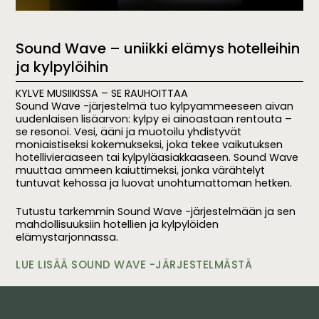
Sound Wave – uniikki elämys hotelleihin
ja kylpylöihin
KYLVE MUSIIKISSA – SE RAUHOITTAA
Sound Wave -järjestelmä tuo kylpyammeeseen aivan
uudenlaisen lisäarvon: kylpy ei ainoastaan rentouta –
se resonoi. Vesi, ääni ja muotoilu yhdistyvät
moniaistiseksi kokemukseksi, joka tekee vaikutuksen
hotellivieraaseen tai kylpyläasiakkaaseen. Sound Wave
muuttaa ammeen kaiuttimeksi, jonka värähtelyt
tuntuvat kehossa ja luovat unohtumattoman hetken.
Tutustu tarkemmin Sound Wave -järjestelmään ja sen
mahdollisuuksiin hotellien ja kylpylöiden
elämystarjonnassa.
LUE LISÄÄ SOUND WAVE -JÄRJESTELMÄSTÄ