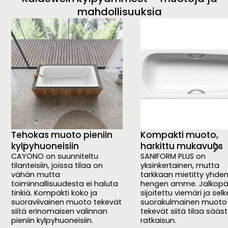
mahdollisuuksia
Tehokas muoto pieniin
Kompakti muoto,
kylpyhuoneisiin
harkittu mukavuus
CAYONO on suunniteltu
SANIFORM PLUS on
tilanteisiin, joissa tilaa on
yksinkertainen, mutta
vähän mutta
tarkkaan mietitty yhde
toiminnallisuudesta ei haluta
hengen amme. Jalkop
tinkiä. Kompakti koko ja
sijoitettu viemäri ja sel
suoraviivainen muoto tekevät
suorakulmainen muoto
siitä erinomaisen valinnan
tekevät siitä tilaa sää
pieniin kylpyhuoneisiin.
ratkaisun.