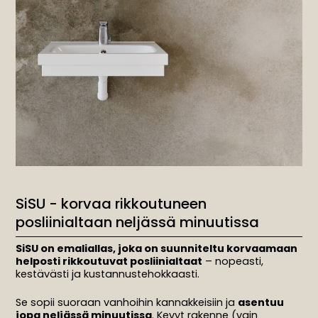
SiSU - korvaa rikkoutuneen
posliinialtaan neljässä minuutissa
SiSU on emaliallas, joka on suunniteltu korvaamaan
helposti rikkoutuvat posliinialtaat
– nopeasti,
kestävästi ja kustannustehokkaasti.
Se sopii suoraan vanhoihin kannakkeisiin ja
asentuu
jopa neljässä minuutissa
. Kevyt rakenne (vain