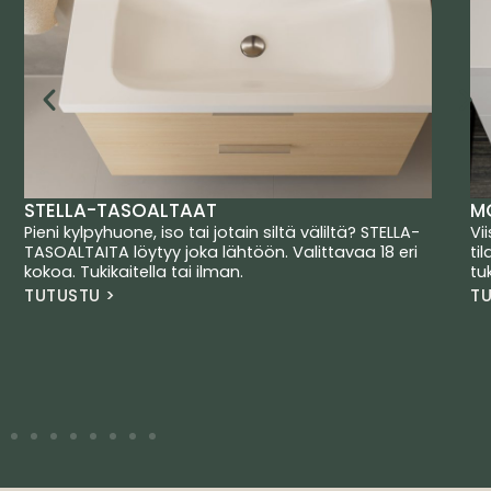
STELLA-TASOALTAAT
M
Pieni kylpyhuone, iso tai jotain siltä väliltä? STELLA-
Vi
TASOALTAITA löytyy joka lähtöön. Valittavaa 18 eri
ti
kokoa. Tukikaitella tai ilman.
tu
TUTUSTU >
TU