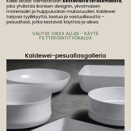
Kaikki altaat valmistetaan
kestävästä teräsemalista
,
joka yhdistää ikonisen designin, ylivoimaisen
materiaalin ja huippuluokan mukavuuden. Kaldewei
tarjoaa tyylikkyyttä, laatua ja vastuullisuutta –
pesualtaat, jotka kestävät käyttöä ja aikaa.
VALITSE OIKEA ALLAS - KÄYTÄ
FILTTERÖINTITYÖKALUA
Kaldewei-pesuallasgalleria