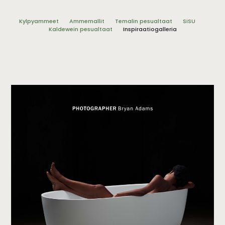
Kylpyammeet
Ammemallit
Temalin pesualtaat
SiSU
Kaldewein pesualtaat
Inspiraatiogalleria