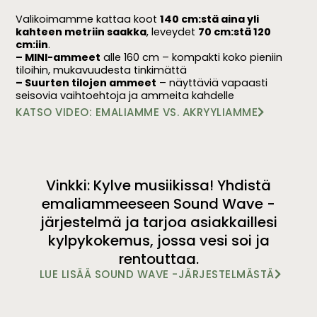
Valikoimamme kattaa koot
140 cm:stä aina yli
kahteen metriin saakka
, leveydet
70 cm:stä 120
cm:iin
.
– MINI-ammeet
alle 160 cm – kompakti koko pieniin
tiloihin, mukavuudesta tinkimättä
– Suurten tilojen ammeet
– näyttäviä vapaasti
seisovia vaihtoehtoja ja ammeita kahdelle
KATSO VIDEO: EMALIAMME VS. AKRYYLIAMME
Vinkki: Kylve musiikissa! Yhdistä
emaliammeeseen Sound Wave -
järjestelmä ja tarjoa asiakkaillesi
kylpykokemus, jossa vesi soi ja
rentouttaa.
LUE LISÄÄ SOUND WAVE -JÄRJESTELMÄSTÄ