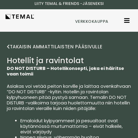
LIITY TEMAL & FRIENDS -JÄSENEKSI
VERKKOKAUPPA
TAKAISIN AMMATTILAISTEN PÄÄSIVULLE
Hotellit ja ravintolat
DO NOT DISTURB – Hotellikonsepti, joka ei häiritse
vaan toimii
Asiakas voi vetää peiton korville ja laittaa ovenkahvaan
”DO NOT DISTURB” -kyltin. Hotellin ja ravintolan
kylpyhuoneen pitää pystyä samaan. Temalin DO NOT
DISTURB -valikoima tarjoaa huolettomuutta niin hotellin
ja ravintolan vieraille kuin niiden pitäjälle:
Emaloidut kylpyammeet ja pesualtaat ovat
käytännössä murtumattomia – eivät halkeile,
eivät värjäydy
Nopea siivous, vähemmän huoltoa