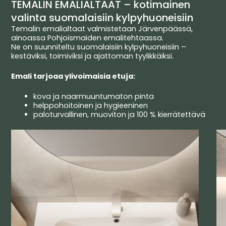
TEMALIN EMALIALTAAT – kotimainen
valinta suomalaisiin kylpyhuoneisiin
Temalin emalialtaat valmistetaan Järvenpäässä,
ainoassa Pohjoismaiden emalitehtaassa.
Ne on suunniteltu suomalaisiin kylpyhuoneisiin –
kestäviksi, toimiviksi ja ajattoman tyylikkäiksi.
Emali tarjoaa ylivoimaisia etuja:
kova ja naarmuuntumaton pinta
helppohoitoinen ja hygieeninen
paloturvallinen, muoviton ja 100 % kierrätettävä