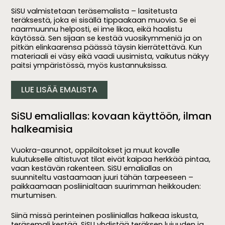
SiSU valmistetaan teräsemalista – lasitetusta
teräksestä, joka ei sisällä tippaakaan muovia. Se ei
naarmuunnu helposti, ei ime likaa, eikä haalistu
käytössä. Sen sijaan se kestää vuosikymmeniä ja on
pitkän elinkaarensa päässä täysin kierrätettävä. Kun
materiaali ei väsy eikä vaadi uusimista, vaikutus näkyy
paitsi ympäristössä, myös kustannuksissa.
LUE LISÄÄ EMALISTA
SiSU emaliallas: kovaan käyttöön, ilman
halkeamisia
Vuokra-asunnot, oppilaitokset ja muut kovalle
kulutukselle altistuvat tilat eivät kaipaa herkkää pintaa,
vaan kestävän rakenteen. SiSU emaliallas on
suunniteltu vastaamaan juuri tähän tarpeeseen –
paikkaamaan posliinialtaan suurimman heikkouden:
murtumisen.
Siinä missä perinteinen posliiniallas halkeaa iskusta,
teräsemali kestää. SiSU yhdistää teräksen lujuuden ja