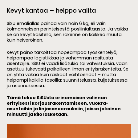
Kevyt kantaa – helppo valita
SiSU emaliallas painaa vain noin 6 kg, eli vain
kolmanneksen perinteisestä posliinialtaasta. Ja vaikka
se on kevyt käsitellä, sen rakenne on kaikkea muuta
kuin heiveröinen.
Kevyt paino tarkoittaa nopeampaa työskentelyä,
helpompaa logistiikkaa ja vähemmän rasitusta
asentajille. SiSU ei vaadi lisätukia tai vahvistuksia, vaan
asettuu tukevasti paikoilleen ilman erityisrakenteita. Se
on yhtä vakaa kuin raskaat vaihtoehdot – mutta
helpompi kaikilla tasoilla: suunnittelussa, kuljetuksessa
ja asennuksessa.
Tämä tekee SiSUsta erinomaisen valinnan
erityisesti korjausrakentamiseen, vuokra-
asuntoihin ja linjasaneerauksiin, joissa jokainen
minuutti ja kilo lasketaan.