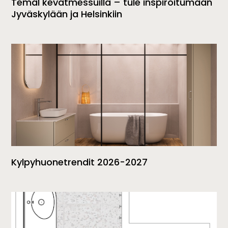
Temal kevätmessuilla – tule inspiroitumaan
Jyväskylään ja Helsinkiin
Kylpyhuonetrendit 2026-2027