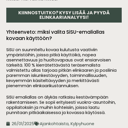
KIINNOSTUITKO? KYSY LISÄÄ JA PYYDÄ
ELINKAARIANALYYSI!
Yhteenveto: miksi valita SiSU-emaliallas
kovaan käyttöön?
SiSU on suunniteltu kovaa kulutusta vaativiin
ympäristöihin, joissa pitkä käyttöikä, nopea
asennettavuus ja huoltovapaus ovat ensiarvoisen
tärkeitä. 100 % kierrätettävästä teräsemalista
valmistettu allas tarjoaa pitkän elinkaaren ja posliinia
paremman iskunkestävyyden, toiminnallisuuden,
kevyemmän käsiteltävyyden ja merkittävästi
pienemmän elinkaarikustannuksen.
SiSU emaliallas on älykäs ratkaisu kestävämpään
rakentamiseen. Se sopii erityisesti vuokra-asuntoihin,
oppilaitoksiin ja muihin kohteisiin, joissa laatu
punnitaan pitkäaikaisessa ja kovassa käytössä.
26/01/2025
Ajankohtaista
,
Kylpyhuone