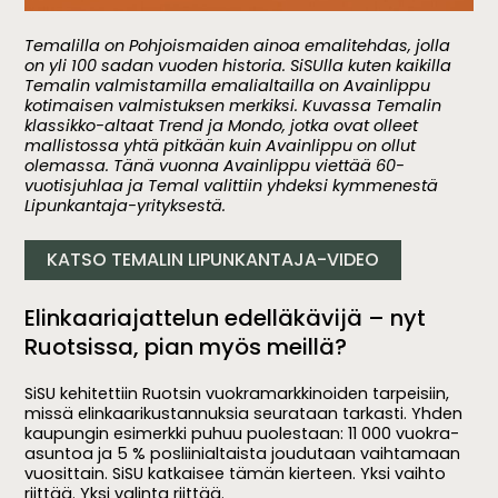
Temalilla on Pohjoismaiden ainoa emalitehdas, jolla
on yli 100 sadan vuoden historia. SiSUlla kuten kaikilla
Temalin valmistamilla emalialtailla on Avainlippu
kotimaisen valmistuksen merkiksi. Kuvassa Temalin
klassikko-altaat Trend ja Mondo, jotka ovat olleet
mallistossa yhtä pitkään kuin Avainlippu on ollut
olemassa. Tänä vuonna Avainlippu viettää 60-
vuotisjuhlaa ja Temal valittiin yhdeksi kymmenestä
Lipunkantaja-yrityksestä.
KATSO TEMALIN LIPUNKANTAJA-VIDEO
Elinkaariajattelun edelläkävijä – nyt
Ruotsissa, pian myös meillä?
SiSU kehitettiin Ruotsin vuokramarkkinoiden tarpeisiin,
missä elinkaarikustannuksia seurataan tarkasti. Yhden
kaupungin esimerkki puhuu puolestaan: 11 000 vuokra-
asuntoa ja 5 % posliinialtaista joudutaan vaihtamaan
vuosittain. SiSU katkaisee tämän kierteen. Yksi vaihto
riittää. Yksi valinta riittää.