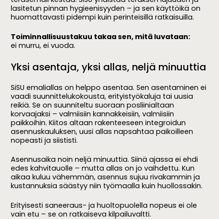
lasitetun pinnan hygieenisyyden – ja sen käyttöikä on
huomattavasti pidempi kuin perinteisillä ratkaisuilla.
Toiminnallisuustakuu takaa sen, mitä luvataan:
ei murru, ei vuoda.
Yksi asentaja, yksi allas, neljä minuuttia
SiSU emaliallas on helppo asentaa. Sen asentaminen ei
vaadi suunnittelukokousta, erityistyökaluja tai uusia
reikiä. Se on suunniteltu suoraan posliinialtaan
korvaajaksi – valmiisiin kannakkeisiin, valmiisiin
paikkoihin. Kiitos altaan rakenteeseen integroidun
asennuskauluksen, uusi allas napsahtaa paikoilleen
nopeasti ja siististi.
Asennusaika noin neljä minuuttia. Siinä ajassa ei ehdi
edes kahvitauolle – mutta allas on jo vaihdettu. Kun
aikaa kuluu vähemmän, asennus sujuu rivakammin ja
kustannuksia säästyy niin työmaalla kuin huollossakin.
Erityisesti saneeraus- ja huoltopuolella nopeus ei ole
vain etu – se on ratkaiseva kilpailuvaltti.