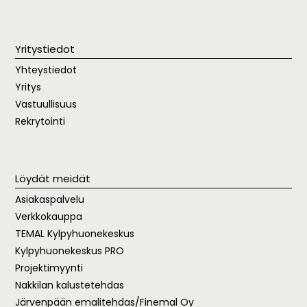
Yritystiedot
Yhteystiedot
Yritys
Vastuullisuus
Rekrytointi
Löydät meidät
Asiakaspalvelu
Verkkokauppa
TEMAL
Kylpyhuonekeskus
Kylpyhuonekeskus PRO
Projektimyynti
Nakkilan kalustetehdas
Järvenpään emalitehdas/Finemal Oy