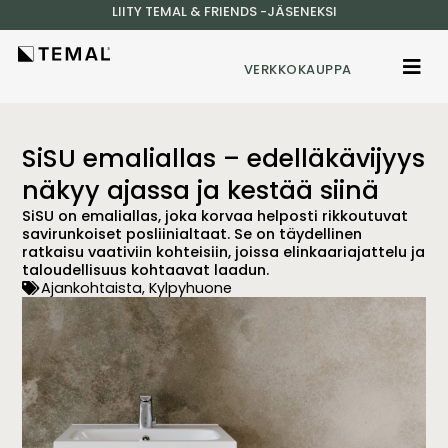
LIITY TEMAL & FRIENDS -JÄSENEKSI
VERKKOKAUPPA
SiSU emaliallas – edelläkävijyys
näkyy ajassa ja kestää siinä
SiSU on emaliallas, joka korvaa helposti rikkoutuvat
savirunkoiset posliinialtaat. Se on täydellinen
ratkaisu vaativiin kohteisiin, joissa elinkaariajattelu ja
taloudellisuus kohtaavat laadun.
Ajankohtaista
,
Kylpyhuone