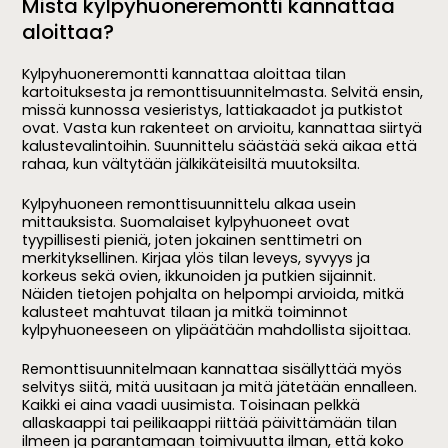
Mistä kylpyhuoneremontti kannattaa
aloittaa?
Kylpyhuoneremontti kannattaa aloittaa tilan
kartoituksesta ja remonttisuunnitelmasta. Selvitä ensin,
missä kunnossa vesieristys, lattiakaadot ja putkistot
ovat. Vasta kun rakenteet on arvioitu, kannattaa siirtyä
kalustevalintoihin. Suunnittelu säästää sekä aikaa että
rahaa, kun vältytään jälkikäteisiltä muutoksilta.
Kylpyhuoneen remonttisuunnittelu alkaa usein
mittauksista. Suomalaiset kylpyhuoneet ovat
tyypillisesti pieniä, joten jokainen senttimetri on
merkityksellinen. Kirjaa ylös tilan leveys, syvyys ja
korkeus sekä ovien, ikkunoiden ja putkien sijainnit.
Näiden tietojen pohjalta on helpompi arvioida, mitkä
kalusteet mahtuvat tilaan ja mitkä toiminnot
kylpyhuoneeseen on ylipäätään mahdollista sijoittaa.
Remonttisuunnitelmaan kannattaa sisällyttää myös
selvitys siitä, mitä uusitaan ja mitä jätetään ennalleen.
Kaikki ei aina vaadi uusimista. Toisinaan pelkkä
allaskaappi tai peilikaappi riittää päivittämään tilan
ilmeen ja parantamaan toimivuutta ilman, että koko