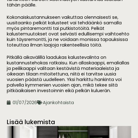
tähän päälle.
Kokonaiskustannukseen vaikuttaa olennaisesti se,
uusitaanko pelkät kalusteet vai tehdäänkö samalla
myös pintaremontti tai putkistotöitä. Pelkät
kalustemuutokset ovat selvästi edullisempi vaihtoehto
kuin täysremontti, ja ne voidaan monissa tapauksissa
toteuttaa ilman laajoja rakenteellisia töitä.
Pitkällä aikavälillä laadukas kalustevalinta on
kustannustehokas ratkaisu. Kun allaskaappi, emaliallas
ja peilikaappi valitaan kestävistä materiaaleista ja
oikeaan tilaan mitoitettuna, niitä ei tarvitse uusia
vuosien päästä uudelleen. Yksi harkittu hankinta voi
palvella kymmenien vuosien ajan, mikä tekee siitä
pitkäaikaisen investoinnin eikä pelkän kuluerän.
01/07/2026
Ajankohtaista
Lisää lukemista