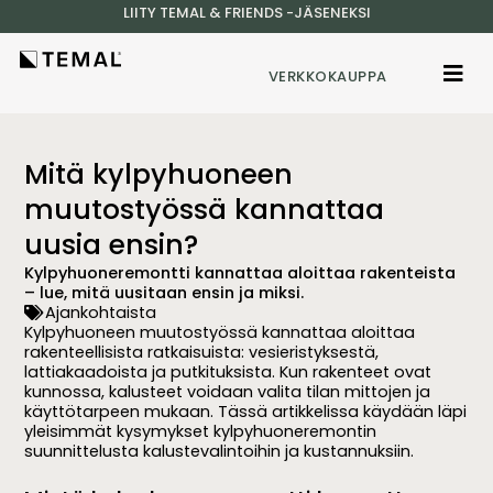
LIITY TEMAL & FRIENDS -JÄSENEKSI
VERKKOKAUPPA
Mitä kylpyhuoneen
muutostyössä kannattaa
uusia ensin?
Kylpyhuoneremontti kannattaa aloittaa rakenteista
– lue, mitä uusitaan ensin ja miksi.
Ajankohtaista
Kylpyhuoneen muutostyössä kannattaa aloittaa
rakenteellisista ratkaisuista: vesieristyksestä,
lattiakaadoista ja putkituksista. Kun rakenteet ovat
kunnossa, kalusteet voidaan valita tilan mittojen ja
käyttötarpeen mukaan. Tässä artikkelissa käydään läpi
yleisimmät kysymykset kylpyhuoneremontin
suunnittelusta kalustevalintoihin ja kustannuksiin.