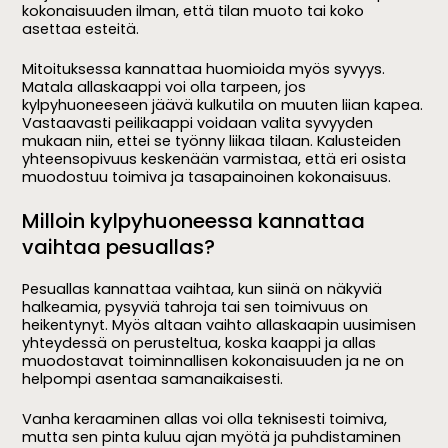
kokonaisuuden ilman, että tilan muoto tai koko
asettaa esteitä.
Mitoituksessa kannattaa huomioida myös syvyys.
Matala allaskaappi voi olla tarpeen, jos
kylpyhuoneeseen jäävä kulkutila on muuten liian kapea.
Vastaavasti peilikaappi voidaan valita syvyyden
mukaan niin, ettei se työnny liikaa tilaan. Kalusteiden
yhteensopivuus keskenään varmistaa, että eri osista
muodostuu toimiva ja tasapainoinen kokonaisuus.
Milloin kylpyhuoneessa kannattaa
vaihtaa pesuallas?
Pesuallas kannattaa vaihtaa, kun siinä on näkyviä
halkeamia, pysyviä tahroja tai sen toimivuus on
heikentynyt. Myös altaan vaihto allaskaapin uusimisen
yhteydessä on perusteltua, koska kaappi ja allas
muodostavat toiminnallisen kokonaisuuden ja ne on
helpompi asentaa samanaikaisesti.
Vanha keraaminen allas voi olla teknisesti toimiva,
mutta sen pinta kuluu ajan myötä ja puhdistaminen