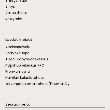
Yhteystiedot
Yritys
Vastuullisuus
Rekrytointi
Löydät meidät
Asiakaspalvelu
Verkkokauppa
TEMAL
Kylpyhuonekeskus
Kylpyhuonekeskus PRO
Projektimyynti
Nakkilan kalustetehdas
Järvenpään emalitehdas/Finemal Oy
Seuraa meitä