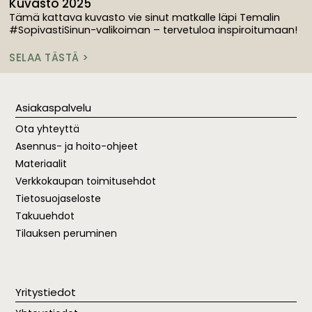
Kuvasto 2025
Tämä kattava kuvasto vie sinut matkalle läpi Temalin
#SopivastiSinun-valikoiman – tervetuloa inspiroitumaan!
SELAA TÄSTÄ >
Asiakaspalvelu
Ota yhteyttä
Asennus- ja hoito-ohjeet
Materiaalit
Verkkokaupan toimitusehdot
Tietosuojaseloste
Takuuehdot
Tilauksen peruminen
Yritystiedot