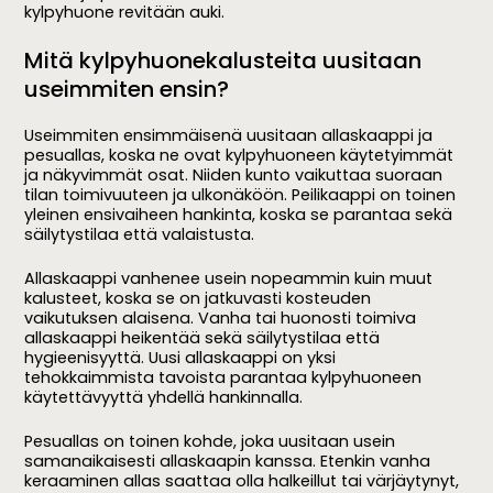
kylpyhuone revitään auki.
Mitä kylpyhuonekalusteita uusitaan
useimmiten ensin?
Useimmiten ensimmäisenä uusitaan allaskaappi ja
pesuallas, koska ne ovat kylpyhuoneen käytetyimmät
ja näkyvimmät osat. Niiden kunto vaikuttaa suoraan
tilan toimivuuteen ja ulkonäköön. Peilikaappi on toinen
yleinen ensivaiheen hankinta, koska se parantaa sekä
säilytystilaa että valaistusta.
Allaskaappi vanhenee usein nopeammin kuin muut
kalusteet, koska se on jatkuvasti kosteuden
vaikutuksen alaisena. Vanha tai huonosti toimiva
allaskaappi heikentää sekä säilytystilaa että
hygieenisyyttä. Uusi allaskaappi on yksi
tehokkaimmista tavoista parantaa kylpyhuoneen
käytettävyyttä yhdellä hankinnalla.
Pesuallas on toinen kohde, joka uusitaan usein
samanaikaisesti allaskaapin kanssa. Etenkin vanha
keraaminen allas saattaa olla halkeillut tai värjäytynyt,