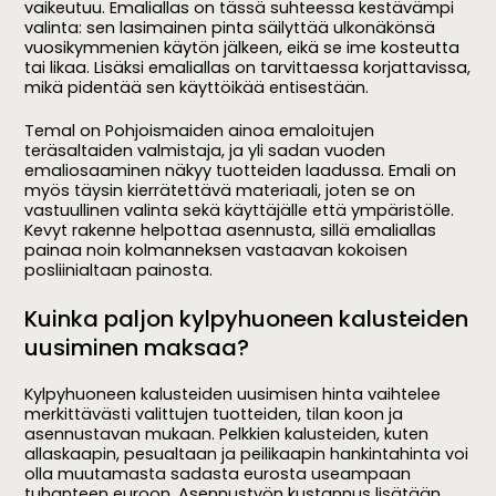
vaikeutuu. Emaliallas on tässä suhteessa kestävämpi
valinta: sen lasimainen pinta säilyttää ulkonäkönsä
vuosikymmenien käytön jälkeen, eikä se ime kosteutta
tai likaa. Lisäksi emaliallas on tarvittaessa korjattavissa,
mikä pidentää sen käyttöikää entisestään.
Temal on Pohjoismaiden ainoa emaloitujen
teräsaltaiden valmistaja, ja yli sadan vuoden
emaliosaaminen näkyy tuotteiden laadussa. Emali on
myös täysin kierrätettävä materiaali, joten se on
vastuullinen valinta sekä käyttäjälle että ympäristölle.
Kevyt rakenne helpottaa asennusta, sillä emaliallas
painaa noin kolmanneksen vastaavan kokoisen
posliinialtaan painosta.
Kuinka paljon kylpyhuoneen kalusteiden
uusiminen maksaa?
Kylpyhuoneen kalusteiden uusimisen hinta vaihtelee
merkittävästi valittujen tuotteiden, tilan koon ja
asennustavan mukaan. Pelkkien kalusteiden, kuten
allaskaapin, pesualtaan ja peilikaapin hankintahinta voi
olla muutamasta sadasta eurosta useampaan
tuhanteen euroon. Asennustyön kustannus lisätään