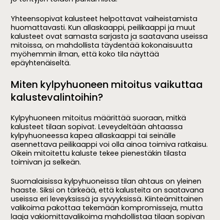
Yhteensopivat kalusteet helpottavat vaiheistamista
huomattavasti. Kun allaskaappi, peilikaappi ja muut
kalusteet ovat samasta sarjasta ja saatavana useissa
mitoissa, on mahdollista täydentää kokonaisuutta
myöhemmin ilman, että koko tila näyttää
epäyhtenäiseltä.
Miten kylpyhuoneen mitoitus vaikuttaa
kalustevalintoihin?
Kylpyhuoneen mitoitus määrittää suoraan, mitkä
kalusteet tilaan sopivat. Leveydeltään ahtaassa
kylpyhuoneessa kapea allaskaappi tai seinälle
asennettava peilikaappi voi olla ainoa toimiva ratkaisu.
Oikein mitoitettu kaluste tekee pienestäkin tilasta
toimivan ja selkeän.
Suomalaisissa kylpyhuoneissa tilan ahtaus on yleinen
haaste. Siksi on tärkeää, että kalusteita on saatavana
useissa eri leveyksissä ja syvyyksissä. Kiinteämittainen
valikoima pakottaa tekemään kompromisseja, mutta
laaja vakiomittavalikoima mahdollistaa tilaan sopivan