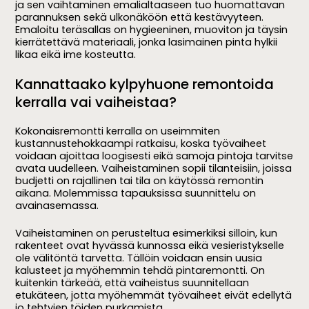
ja sen vaihtaminen emalialtaaseen tuo huomattavan
parannuksen sekä ulkonäköön että kestävyyteen.
Emaloitu teräsallas on hygieeninen, muoviton ja täysin
kierrätettävä materiaali, jonka lasimainen pinta hylkii
likaa eikä ime kosteutta.
Kannattaako kylpyhuone remontoida
kerralla vai vaiheistaa?
Kokonaisremontti kerralla on useimmiten
kustannustehokkaampi ratkaisu, koska työvaiheet
voidaan ajoittaa loogisesti eikä samoja pintoja tarvitse
avata uudelleen. Vaiheistaminen sopii tilanteisiin, joissa
budjetti on rajallinen tai tila on käytössä remontin
aikana. Molemmissa tapauksissa suunnittelu on
avainasemassa.
Vaiheistaminen on perusteltua esimerkiksi silloin, kun
rakenteet ovat hyvässä kunnossa eikä vesieristykselle
ole välitöntä tarvetta. Tällöin voidaan ensin uusia
kalusteet ja myöhemmin tehdä pintaremontti. On
kuitenkin tärkeää, että vaiheistus suunnitellaan
etukäteen, jotta myöhemmät työvaiheet eivät edellytä
jo tehtyjen töiden purkamista.