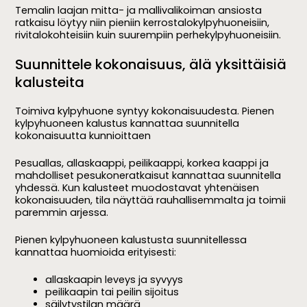
Temalin laajan mitta- ja mallivalikoiman ansiosta
ratkaisu löytyy niin pieniin kerrostalokylpyhuoneisiin,
rivitalokohteisiin kuin suurempiin perhekylpyhuoneisiin.
Suunnittele kokonaisuus, älä yksittäisiä
kalusteita
Toimiva kylpyhuone syntyy kokonaisuudesta. Pienen
kylpyhuoneen kalustus kannattaa suunnitella
kokonaisuutta kunnioittaen
Pesuallas, allaskaappi, peilikaappi, korkea kaappi ja
mahdolliset pesukoneratkaisut kannattaa suunnitella
yhdessä. Kun kalusteet muodostavat yhtenäisen
kokonaisuuden, tila näyttää rauhallisemmalta ja toimii
paremmin arjessa.
Pienen kylpyhuoneen kalustusta suunnitellessa
kannattaa huomioida erityisesti:
allaskaapin leveys ja syvyys
peilikaapin tai peilin sijoitus
säilytystilan määrä