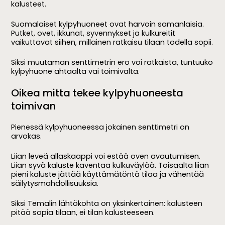
kalusteet.
Suomalaiset kylpyhuoneet ovat harvoin samanlaisia.
Putket, ovet, ikkunat, syvennykset ja kulkureitit
vaikuttavat siihen, millainen ratkaisu tilaan todella sopii.
Siksi muutaman senttimetrin ero voi ratkaista, tuntuuko
kylpyhuone ahtaalta vai toimivalta.
Oikea mitta tekee kylpyhuoneesta
toimivan
Pienessä kylpyhuoneessa
jokainen senttimetri on
arvokas.
Liian leveä allaskaappi voi estää oven avautumisen.
Liian syvä kaluste kaventaa kulkuväylää. Toisaalta liian
pieni kaluste jättää käyttämätöntä tilaa ja vähentää
säilytysmahdollisuuksia.
Siksi Temalin lähtökohta on yksinkertainen: kalusteen
pitää sopia tilaan, ei tilan kalusteeseen.