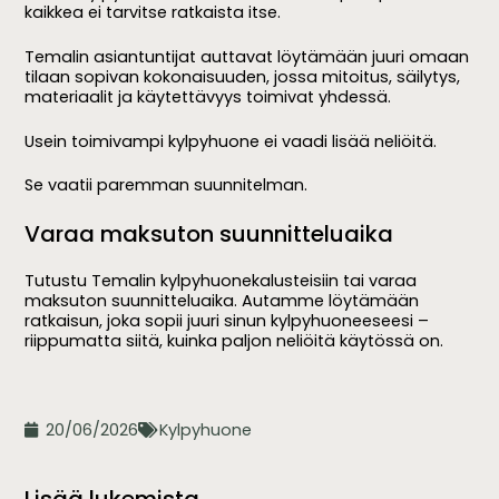
kaikkea ei tarvitse ratkaista itse.
Temalin asiantuntijat auttavat löytämään juuri omaan
tilaan sopivan kokonaisuuden, jossa mitoitus, säilytys,
materiaalit ja käytettävyys toimivat yhdessä.
Usein toimivampi kylpyhuone ei vaadi lisää neliöitä.
Se vaatii paremman suunnitelman.
Varaa maksuton suunnitteluaika
Tutustu Temalin kylpyhuonekalusteisiin tai varaa
maksuton suunnitteluaika. Autamme löytämään
ratkaisun, joka sopii juuri sinun kylpyhuoneeseesi –
riippumatta siitä, kuinka paljon neliöitä käytössä on.
20/06/2026
Kylpyhuone
Lisää lukemista