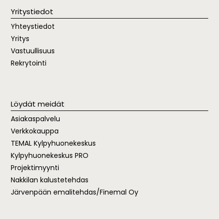
Yritystiedot
Yhteystiedot
Yritys
Vastuullisuus
Rekrytointi
Löydät meidät
Asiakaspalvelu
Verkkokauppa
TEMAL
Kylpyhuonekeskus
Kylpyhuonekeskus PRO
Projektimyynti
Nakkilan kalustetehdas
Järvenpään emalitehdas/Finemal Oy