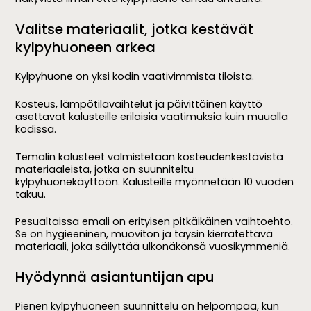
Valitse materiaalit, jotka kestävät
kylpyhuoneen arkea
Kylpyhuone on yksi kodin vaativimmista tiloista.
Kosteus, lämpötilavaihtelut ja päivittäinen käyttö
asettavat kalusteille erilaisia vaatimuksia kuin muualla
kodissa.
Temalin kalusteet valmistetaan kosteudenkestävistä
materiaaleista, jotka on suunniteltu
kylpyhuonekäyttöön. Kalusteille myönnetään 10 vuoden
takuu.
Pesualtaissa emali on erityisen pitkäikäinen vaihtoehto.
Se on hygieeninen, muoviton ja täysin kierrätettävä
materiaali, joka säilyttää ulkonäkönsä vuosikymmeniä.
Hyödynnä asiantuntijan apu
Pienen kylpyhuoneen suunnittelu on helpompaa, kun