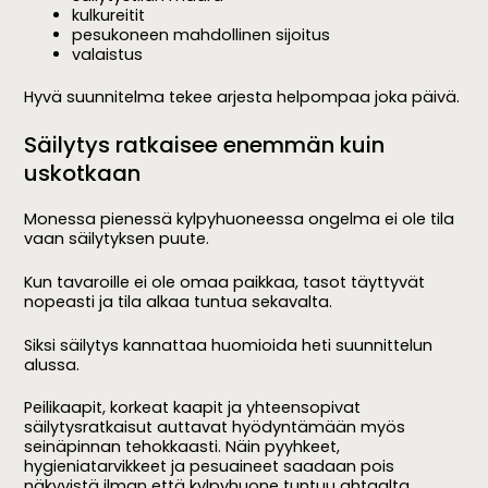
kulkureitit
pesukoneen mahdollinen sijoitus
valaistus
Hyvä suunnitelma tekee arjesta helpompaa joka päivä.
Säilytys ratkaisee enemmän kuin
uskotkaan
Monessa pienessä kylpyhuoneessa ongelma ei ole tila
vaan säilytyksen puute.
Kun tavaroille ei ole omaa paikkaa, tasot täyttyvät
nopeasti ja tila alkaa tuntua sekavalta.
Siksi säilytys kannattaa huomioida heti suunnittelun
alussa.
Peilikaapit, korkeat kaapit ja yhteensopivat
säilytysratkaisut auttavat hyödyntämään myös
seinäpinnan tehokkaasti. Näin pyyhkeet,
hygieniatarvikkeet ja pesuaineet saadaan pois
näkyvistä ilman että kylpyhuone tuntuu ahtaalta.