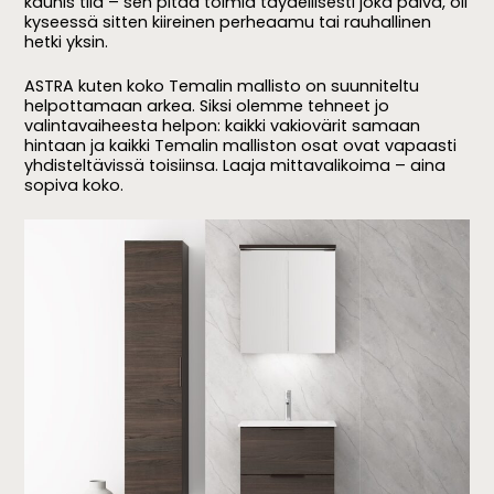
kaunis tila – sen pitää toimia täydellisesti joka päivä, oli
kyseessä sitten kiireinen perheaamu tai rauhallinen
hetki yksin.
ASTRA kuten koko Temalin mallisto on suunniteltu
helpottamaan arkea. Siksi olemme tehneet jo
valintavaiheesta helpon: kaikki vakiovärit samaan
hintaan ja kaikki Temalin malliston osat ovat vapaasti
yhdisteltävissä toisiinsa. Laaja mittavalikoima – aina
sopiva koko.