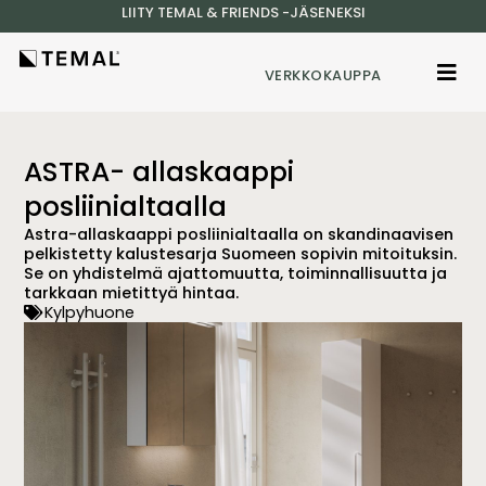
LIITY TEMAL & FRIENDS -JÄSENEKSI
VERKKOKAUPPA
ASTRA- allaskaappi
posliinialtaalla
Astra-allaskaappi posliinialtaalla on skandinaavisen
pelkistetty kalustesarja Suomeen sopivin mitoituksin.
Se on yhdistelmä ajattomuutta, toiminnallisuutta ja
tarkkaan mietittyä hintaa.
Kylpyhuone