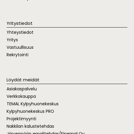
Yritystiedot
Yhteystiedot
Yritys
Vastuullisuus
Rekrytointi
Löydät meidät
Asiakaspalvelu
Verkkokauppa
TEMAL
Kylpyhuonekeskus
Kylpyhuonekeskus PRO
Projektimyynti
Nakkilan kalustetehdas
Järvenpään emalitehdas/Finemal Oy