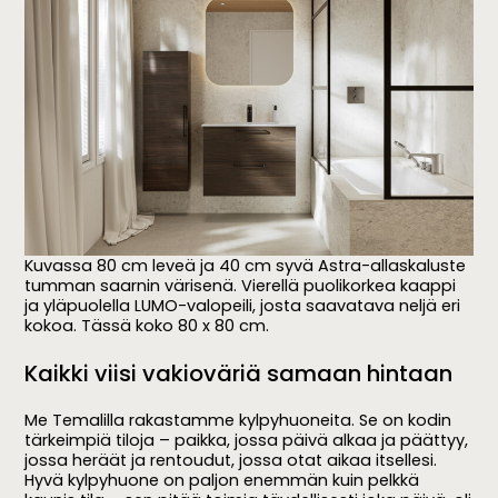
Kuvassa 80 cm leveä ja 40 cm syvä Astra-allaskaluste
tumman saarnin värisenä. Vierellä puolikorkea kaappi
ja yläpuolella LUMO-valopeili, josta saavatava neljä eri
kokoa. Tässä koko 80 x 80 cm.
Kaikki viisi vakioväriä samaan hintaan
Me Temalilla rakastamme kylpyhuoneita. Se on kodin
tärkeimpiä tiloja – paikka, jossa päivä alkaa ja päättyy,
jossa heräät ja rentoudut, jossa otat aikaa itsellesi.
Hyvä kylpyhuone on paljon enemmän kuin pelkkä