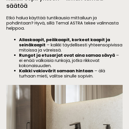
säätöä
Etkö halua käyttää tuntikausia mittailuun ja
pohdintaan? Hyvä, sillä Temal ASTRA tekee valinnasta
helppoa.
Allaskaapit, peilikaapit, korkeat kaapit ja
seinäkaapit
– kaikki täydellisesti yhteensopivissa
mitoissa ja väreissä.
Rungot ja etusarjat ovat aina samaa sävyä
–
ei enää valkoisia runkoja, jotka rikkovat
kokonaisuuden.
Kaikki vakiovärit samaan hintaan
– älä
turhaan mieti, valitse sinulle sopivin.